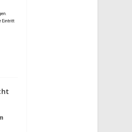
gen.
Eintritt
cht
im