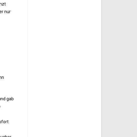
nzt
er nur
hn
und gab
e
ofort