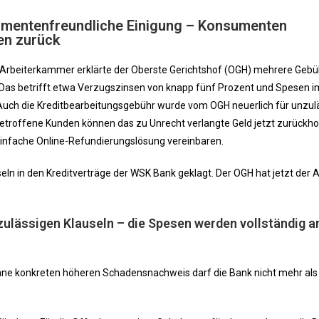
umentenfreundliche Einigung – Konsumenten
en zurück
r Arbeiterkammer erklärte der Oberste Gerichtshof (OGH) mehrere Gebü
 Das betrifft etwa Verzugszinsen von knapp fünf Prozent und Spesen i
h die Kreditbearbeitungsgebühr wurde vom OGH neuerlich für unzul
. Betroffene Kunden können das zu Unrecht verlangte Geld jetzt zurückho
infache Online-Refundierungslösung vereinbaren.
eln in den Kreditverträge der WSK Bank geklagt. Der OGH hat jetzt der 
zulässigen Klauseln – die Spesen werden vollständig a
hne konkreten höheren Schadensnachweis darf die Bank nicht mehr als