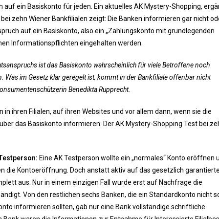
 auf ein Basiskonto für jeden. Ein aktuelles AK Mystery-Shopping, ergä
ei zehn Wiener Bankfilialen zeigt: Die Banken informieren gar nicht od
pruch auf ein Basiskonto, also ein „Zahlungskonto mit grundlegenden
ichen Informationspflichten eingehalten werden.
sanspruchs ist das Basiskonto wahrscheinlich für viele Betroffene noch
as im Gesetz klar geregelt ist, kommt in der Bankfiliale offenbar nicht
 Konsumentenschützerin Benedikta Rupprecht.
n ihren Filialen, auf ihren Websites und vor allem dann, wenn sie die
über das Basiskonto informieren. Der AK Mystery-Shopping Test bei ze
 Testperson:
Eine AK Testperson wollte ein „normales“ Konto eröffnen 
en die Kontoeröffnung. Doch anstatt aktiv auf das gesetzlich garantiert
plett aus. Nur in einem einzigen Fall wurde erst auf Nachfrage die
händigt. Von den restlichen sechs Banken, die ein Standardkonto nicht s
to informieren sollten, gab nur eine Bank vollständige schriftliche