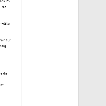
Bank 25
– die
anwälte
rein für
ssig
e die
tet