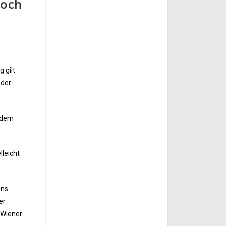
noch
 gilt
 der
, dem
lleicht
ins
er
 Wiener