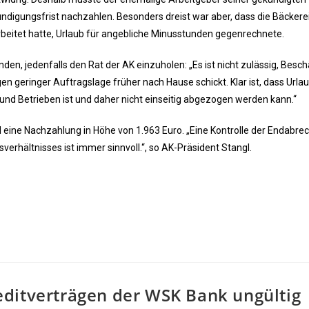
ndigungsfrist nachzahlen. Besonders dreist war aber, dass die Bäckere
rbeitet hatte, Urlaub für angebliche Minusstunden gegenrechnete.
en, jedenfalls den Rat der AK einzuholen: „Es ist nicht zulässig, Besch
 geringer Auftragslage früher nach Hause schickt. Klar ist, dass Urla
nd Betrieben ist und daher nicht einseitig abgezogen werden kann.“
ied eine Nachzahlung in Höhe von 1.963 Euro. „Eine Kontrolle der Endabr
erhältnisses ist immer sinnvoll.“, so AK-Präsident Stangl.
ditverträgen der WSK Bank ungültig