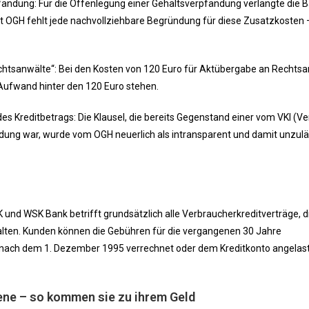
ändung: Für die Offenlegung einer Gehaltsverpfändung verlangte die 
ut OGH fehlt jede nachvollziehbare Begründung für diese Zusatzkosten 
chtsanwälte“: Bei den Kosten von 120 Euro für Aktübergabe an Rechts
r Aufwand hinter den 120 Euro stehen.
s Kreditbetrags: Die Klausel, die bereits Gegenstand einer vom VKI (Ve
ung war, wurde vom OGH neuerlich als intransparent und damit unzulä
n
und WSK Bank betrifft grundsätzlich alle Verbraucherkreditverträge, di
alten. Kunden können die Gebühren für die vergangenen 30 Jahre
r nach dem 1. Dezember 1995 verrechnet oder dem Kreditkonto angelas
ene – so kommen sie zu ihrem Geld