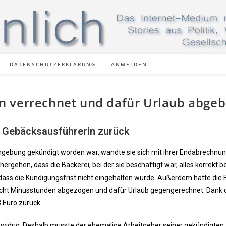
DATENSCHUTZERKLÄRUNG
ANMELDEN
n verrechnet und dafür Urlaub abge
nd Gebäcksausführerin zurück
ebung gekündigt worden war, wandte sie sich mit ihrer Endabrechnun
ergehen, dass die Bäckerei, bei der sie beschäftigt war, alles korrekt b
 dass die Kündigungsfrist nicht eingehalten wurde. Außerdem hatte die 
echt Minusstunden abgezogen und dafür Urlaub gegengerechnet. Dank 
3 Euro zurück.
stwidrig. Deshalb musste der ehemalige Arbeitgeber seiner gekündigten