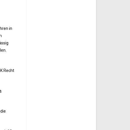
hren in
m
ässig
len.
AK Recht
n
 die