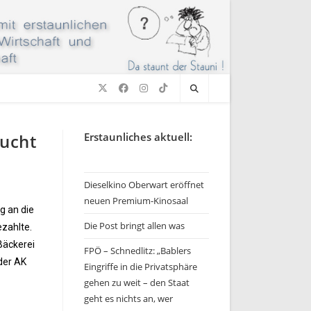
bucht
Erstaunliches aktuell:
Dieselkino Oberwart eröffnet
neuen Premium-Kinosaal
g an die
Die Post bringt allen was
ezahlte.
Bäckerei
FPÖ – Schnedlitz: „Bablers
der AK
Eingriffe in die Privatsphäre
gehen zu weit – den Staat
geht es nichts an, wer