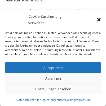
Heinz-Christian Strache.
Rot-Schwarz steht vor den Trümmern der gescheiterte
Cookie-Zustimmung
Politik, türkischen Migranten permanent
verwalten
entgegenzukommen und ihre zum Teil nicht
Um dir ein optimales Erlebnis zu bieten, verwenden wir Technologien wie
unerhebliche Integrationsverweigerung als ver-
Cookies, um Geräteinformationen zu speichern und/oder darauf
zuzugreifen. Wenn du diesen Technologien zustimmst, können wir Daten
nachlässigbare und sogar sympathische Eigenheit des
wie das Surfverhalten oder eindeutige IDs auf dieser Website
osmanischen Volkes zu begreifen.
verarbeiten. Wenn du deine Zustimmung nicht erteilst oder zurückziehst,
können bestimmte Merkmale und Funktionen beeinträchtigt werden.
Dafür zahlen die Österreicherinnen und Österreicher die
Zeche.
Akzeptieren
Sie finanzieren jungen Türken viele Jahre lang eine teure
Ablehnen
Ausbildung, aber die einen pfeifen
Einstellungen ansehen
drauf und müssen weiter erhalten werden, die anderen
nehmen ihr bei uns erlangtes Wissen
Datenschutzerklärung
Datenschutzerklärung
Impressum
mit in die Türkei. Es muss wohl oder übel eine radikale