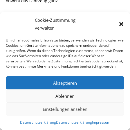
obwohl das Fahrzeug ganz
augenscheinlich nicht den Erfordernissen der
Cookie-Zustimmung
Verkehrssicherheit entspricht.
verwalten
Um dir ein optimales Erlebnis zu bieten, verwenden wir Technologien wie
Cookies, um Geräteinformationen zu speichern und/oder darauf
Man kann nur hoffen, dass es sich um einen
zuzugreifen. Wenn du diesen Technologien zustimmst, können wir Daten
bedauerlichen Einzelfall gehandelt hat und
wie das Surfverhalten oder eindeutige IDs auf dieser Website
verarbeiten. Wenn du deine Zustimmung nicht erteilst oder zurückziehst,
können bestimmte Merkmale und Funktionen beeinträchtigt werden.
dies nicht der Regelfall beim
Raiffeisen Lagerhaus
ist.
Jedenfalls werden wir die LKWs
Akzeptieren
dieser Firma zukünftig etwas genauer im Auge behalten.
Ablehnen
Einstellungen ansehen
*****
Datenschutzerklärung
Datenschutzerklärung
Impressum