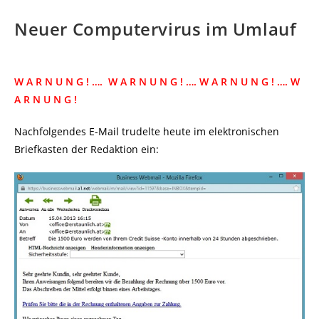
Neuer Computervirus im Umlauf
W A R N U N G ! ….
W A R N U N G ! ….
W A R N U N G ! ….
W
A R N U N G !
Nachfolgendes E-Mail trudelte heute im elektronischen
Briefkasten der Redaktion ein: