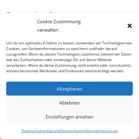
Fantasy-Land
Cookie-Zustimmung
verwalten
Nachfolgend sehen Sie ein
Foto vom Mediengespräch zur
Integration, das in der vergangenen
Um dir ein optimales Erlebnis zu bieten, verwenden wir Technologien wie
Cookies, um Geräteinformationen zu speichern und/oder darauf
Woche in Oberösterreich stattfand.
Bei diesem meinte
zuzugreifen. Wenn du diesen Technologien zustimmst, können wir Daten
der ÖVP-Jungpolitiker Sebastian Kurz
wie das Surfverhalten oder eindeutige IDs auf dieser Website
verarbeiten. Wenn du deine Zustimmung nicht erteilst oder zurückziehst,
können bestimmte Merkmale und Funktionen beeinträchtigt werden.
unter anderem, dass man die Integration in Österreich als
gelungen betrachten könne. Bitte
Akzeptieren
beachten Sie die vom Cateringservice aufgestellten
Ablehnen
Tabletts mit Snacks, die sich links und
Einstellungen ansehen
rechts vom ÖVP-
Staatssekretär für Integration befinden.
Datenschutzerklärung
Datenschutzerklärung
Impressum