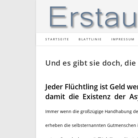
Zum
Inhalt
springen
STARTSEITE
BLATTLINIE
IMPRESSUM
Und es gibt sie doch, die
Jeder Flüchtling ist Geld we
damit die Existenz der Asy
Immer wenn die großzügige Handhabung des A
erheben die selbsternannten Gutmenschen i