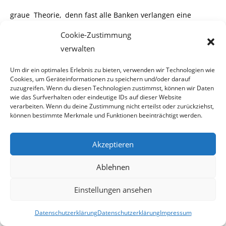
graue Theorie, denn fast alle Banken verlangen eine
Identifizierung, wenn von Kund(innen)
Cookie-Zustimmung
verwalten
Geldgeschäfte getätigt werden. Und sei es die Bezahlung
eines Strafzettels in der Höhe von
Um dir ein optimales Erlebnis zu bieten, verwenden wir Technologien wie
Cookies, um Geräteinformationen zu speichern und/oder darauf
35,- Euro wegen Falschparkens. Man rechtfertigt sich mit
zuzugreifen. Wenn du diesen Technologien zustimmst, können wir Daten
wie das Surfverhalten oder eindeutige IDs auf dieser Website
der Ausrede „EU-Vorschrift!“
verarbeiten. Wenn du deine Zustimmung nicht erteilst oder zurückziehst,
können bestimmte Merkmale und Funktionen beeinträchtigt werden.
Bei Verdacht wegen strafbarer Handlungen gilt das (nicht
Akzeptieren
mehr vorhandene) Bankgeheim-
Ablehnen
nis ohnehin nicht. Denn mittels richterlicher Anordnung
Einstellungen ansehen
kann in jedes Bankkonto oder Spar-
Datenschutzerklärung
Datenschutzerklärung
Impressum
buch eingesehen werden. Interessant dabei ist, dass gar