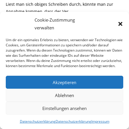
Liest man sich obiges Schreiben durch, könnte man zur
Annahme kommen, dass der Ver-
Cookie-Zustimmung
fasser nicht in der Lage war eine Entscheidung des
verwalten
Verwaltungsgerichtshofes sinner-
Um dir ein optimales Erlebnis zu bieten, verwenden wir Technologien wie
fassend zu lesen oder diese ihm egal war und er mit
Cookies, um Geräteinformationen zu speichern und/oder darauf
zuzugreifen. Wenn du diesen Technologien zustimmst, können wir Daten
seinem Brief versuchte, den
wie das Surfverhalten oder eindeutige IDs auf dieser Website
verarbeiten. Wenn du deine Zustimmung nicht erteilst oder zurückziehst,
kündigungswilligen Kunden absichtlich in die Irre zu
können bestimmte Merkmale und Funktionen beeinträchtigt werden.
führen.
Akzeptieren
Ablehnen
Das funktionierte aber nicht beim Herausgeber dieses
Online-Magazins. Mit diesem ist
Einstellungen ansehen
nicht gut Kirschen essen,
speziell wenn es um Abzocke
Datenschutzerklärung
Datenschutzerklärung
Impressum
oder Doppelmoral geht.
Also