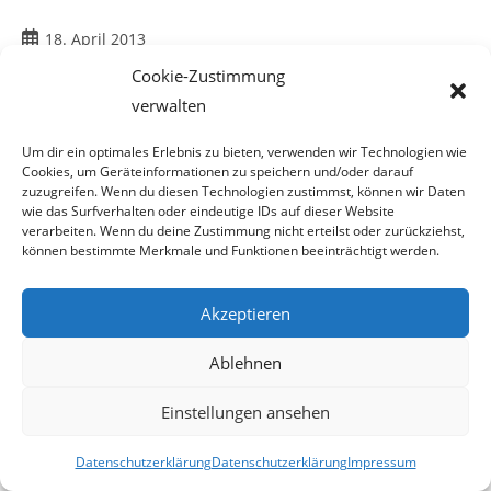
Beitrag
18. April 2013
veröffentlicht:
Cookie-Zustimmung
verwalten
Um dir ein optimales Erlebnis zu bieten, verwenden wir Technologien wie
Kinderpornografie: 14-Jähriger
Cookies, um Geräteinformationen zu speichern und/oder darauf
zuzugreifen. Wenn du diesen Technologien zustimmst, können wir Daten
verurteilt
wie das Surfverhalten oder eindeutige IDs auf dieser Website
verarbeiten. Wenn du deine Zustimmung nicht erteilst oder zurückziehst,
können bestimmte Merkmale und Funktionen beeinträchtigt werden.
Da kam der
pädophile Richter
Akzeptieren
äußerst glimpflich davon
Ablehnen
Ein 14-jähriger Schüler ist heute wegen schweren sexuellen
Einstellungen ansehen
Missbrauchs von Unmündigen
Datenschutzerklärung
Datenschutzerklärung
Impressum
in Klagenfurt zu fünf Monaten bedingter Haft und 1.000,-