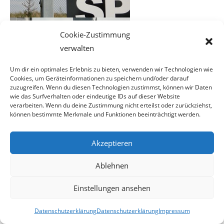
Cookie-Zustimmung
verwalten
Um dir ein optimales Erlebnis zu bieten, verwenden wir Technologien wie
Cookies, um Geräteinformationen zu speichern und/oder darauf
zuzugreifen. Wenn du diesen Technologien zustimmst, können wir Daten
wie das Surfverhalten oder eindeutige IDs auf dieser Website
verarbeiten. Wenn du deine Zustimmung nicht erteilst oder zurückziehst,
können bestimmte Merkmale und Funktionen beeinträchtigt werden.
Fotos: © erstaunlich.at
Akzeptieren
Ablehnen
Erstaunlich finden wir die stümperhafte Montage. Zwei
Schellen mit je zwei Schrauben
Einstellungen ansehen
halten das auf einem Holzbrett befestigte Radargerät.
Datenschutzerklärung
Datenschutzerklärung
Impressum
Der Bezirk Bruck/Leitha ist seit