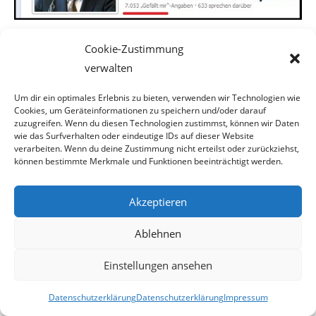
Cookie-Zustimmung
verwalten
Läppische 7.053 „Gefällt mir“-Angaben sind für einen
Bundeskanzler wohl eine Niederlage und
Um dir ein optimales Erlebnis zu bieten, verwenden wir Technologien wie
Cookies, um Geräteinformationen zu speichern und/oder darauf
zuzugreifen. Wenn du diesen Technologien zustimmst, können wir Daten
zeugen nicht unbedingt von seiner Beliebtheit. Aber
wie das Surfverhalten oder eindeutige IDs auf dieser Website
auch auf
Twitter sieht es nicht besser,
verarbeiten. Wenn du deine Zustimmung nicht erteilst oder zurückziehst,
können bestimmte Merkmale und Funktionen beeinträchtigt werden.
sondern noch schlimmer aus.
Akzeptieren
Ablehnen
Screen: twitter.com
Einstellungen ansehen
Datenschutzerklärung
Datenschutzerklärung
Impressum