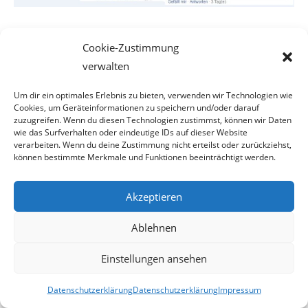
Cookie-Zustimmung
Nun haben wir uns die
Webseite
– die in den USA gehostet
verwalten
ist – des besagten Unternehmens genauer angesehen. Es
ist weder ein Impressum, ein Firmensitz oder gar eine
Um dir ein optimales Erlebnis zu bieten, verwenden wir Technologien wie
Cookies, um Geräteinformationen zu speichern und/oder darauf
Registriernummer eines Finanzamtes zu finden. Dafür gibt
zuzugreifen. Wenn du diesen Technologien zustimmst, können wir Daten
es aber unter anderem nachfolgenden Hinweis, der im
wie das Surfverhalten oder eindeutige IDs auf dieser Website
verarbeiten. Wenn du deine Zustimmung nicht erteilst oder zurückziehst,
Klartext bedeutet, dass Ware nur gegen Vorkasse bestellt
können bestimmte Merkmale und Funktionen beeinträchtigt werden.
werden kann.
Akzeptieren
Ablehnen
Einstellungen ansehen
Datenschutzerklärung
Datenschutzerklärung
Impressum