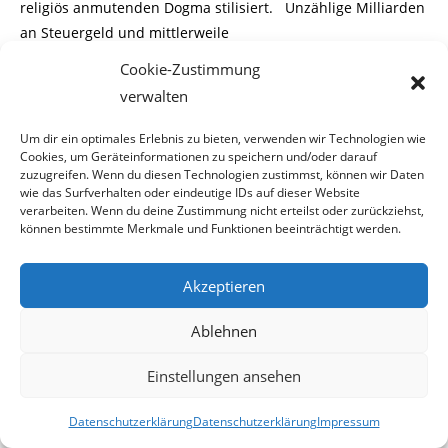
religiös anmutenden Dogma stilisiert. Unzählige Milliarden
an Steuergeld und mittlerweile
Cookie-Zustimmung
Sparguthaben wurden auf dem Altar der
verwalten
Gemeinschaftswährung geopfert.
Um dir ein optimales Erlebnis zu bieten, verwenden wir Technologien wie
Dabei muss eine Währungsunion – die Werte vernichtet
Cookies, um Geräteinformationen zu speichern und/oder darauf
anstatt sie zu speichern – als
zuzugreifen. Wenn du diesen Technologien zustimmst, können wir Daten
wie das Surfverhalten oder eindeutige IDs auf dieser Website
verarbeiten. Wenn du deine Zustimmung nicht erteilst oder zurückziehst,
gescheitert betrachtet werden. Die Österreicher(innen)
können bestimmte Merkmale und Funktionen beeinträchtigt werden.
müssen endlich verbindlich ent-
Akzeptieren
scheiden dürfen, ob sie diesen Weg bis zum bitteren Ende
weitergehen wollen. Haftungen
Ablehnen
in unbegrenzter Höhe und Enteignung lassen sich mit
Einstellungen ansehen
einem demokratischen Staat nicht
Datenschutzerklärung
Datenschutzerklärung
Impressum
vereinbaren. Eine Volksabstimmung über ein Ende der