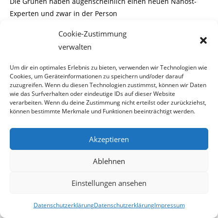
Die Grünen haben augenscheinlich einen neuen Nahost-
Experten und zwar in der Person
Cookie-Zustimmung
des Peter Pilz. Der mittlerweile aufs politische Abstellgleis
verwalten
geratene grüne Nationalrats-
Um dir ein optimales Erlebnis zu bieten, verwenden wir Technologien wie
abgeordnete, verfasste gestern auf seinem Blog einen
Cookies, um Geräteinformationen zu speichern und/oder darauf
Beitrag, der einem die Haare zu
zuzugreifen. Wenn du diesen Technologien zustimmst, können wir Daten
Berge stehen lässt.
wie das Surfverhalten oder eindeutige IDs auf dieser Website
verarbeiten. Wenn du deine Zustimmung nicht erteilst oder zurückziehst,
können bestimmte Merkmale und Funktionen beeinträchtigt werden.
Offenbar ist Pilz die Charta der Hamas nicht bekannt. Da
heißt es unter anderem:
Akzeptieren
„Die Zeit wird nicht anbrechen, bevor nicht die Muslime
Ablehnen
die Juden bekämpfen und sie töten;
Einstellungen ansehen
bevor sich nicht die Juden hinter Felsen und Bäumen
verstecken, welche ausrufen: Oh
Datenschutzerklärung
Datenschutzerklärung
Impressum
Muslim! Da ist ein Jude, der sich hinter mir versteckt;