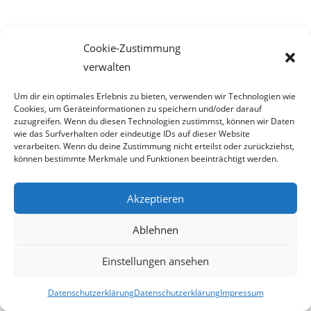
Cookie-Zustimmung
Nachdem diverse
Schwulen –und Lesbenvereinigungen
der
verwalten
Heterobevölkerung stets
Um dir ein optimales Erlebnis zu bieten, verwenden wir Technologien wie
Glauben machen wollen, dass Homosexualität völlig normal
Cookies, um Geräteinformationen zu speichern und/oder darauf
zuzugreifen. Wenn du diesen Technologien zustimmst, können wir Daten
sei, wundert uns eigentlich
wie das Surfverhalten oder eindeutige IDs auf dieser Website
verarbeiten. Wenn du deine Zustimmung nicht erteilst oder zurückziehst,
die Forderung nach der künstlichen Befruchtung für
können bestimmte Merkmale und Funktionen beeinträchtigt werden.
Lesben. Sollen doch lesbische Frauen
Akzeptieren
versuchen auf natürlichem Weg ihren Kinderwunsch zu
erfüllen. Sie bräuchten den
Ablehnen
Geschlechtsakt ja nicht unter einem
„Aha-Erlebnis“
Einstellungen ansehen
verbuchen, sondern diesen lediglich
Datenschutzerklärung
Datenschutzerklärung
Impressum
als Mittel zum Zweck betrachten.