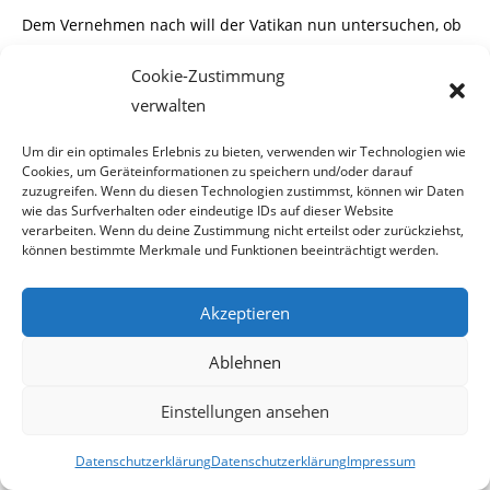
Dem Vernehmen nach will der Vatikan nun untersuchen, ob
ein gewisser „Heiliger Geist“
Cookie-Zustimmung
Stammgast im betreffenden Lokal
gewesen ist und ob hier
verwalten
eine unbefleckte Empfäng-
Um dir ein optimales Erlebnis zu bieten, verwenden wir Technologien wie
Cookies, um Geräteinformationen zu speichern und/oder darauf
nis stattgefunden hat. In diesem Fall könnte das „Cafe
zuzugreifen. Wenn du diesen Technologien zustimmst, können wir Daten
Rosa“ zur Pilgerstätte erklärt
wie das Surfverhalten oder eindeutige IDs auf dieser Website
verarbeiten. Wenn du deine Zustimmung nicht erteilst oder zurückziehst,
können bestimmte Merkmale und Funktionen beeinträchtigt werden.
werden und wäre somit wohl auch finanziell aus dem
Schneider.
Akzeptieren
Ablehnen
*****
Einstellungen ansehen
Datenschutzerklärung
Datenschutzerklärung
Impressum
2012-03-14