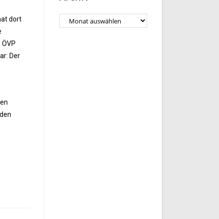
at dort
e
e ÖVP
ar: Der
gen
 den