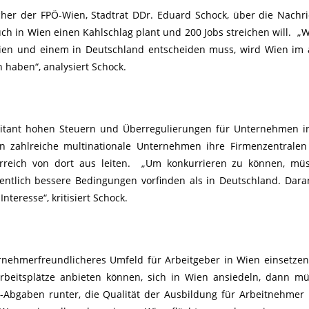
cher der FPÖ-Wien, Stadtrat DDr. Eduard Schock, über die Nachri
ch in Wien einen Kahlschlag plant und 200 Jobs streichen will. „
ien und einem in Deutschland entscheiden muss, wird Wien im 
 haben“, analysiert Schock.
bitant hohen Steuern und Überregulierungen für Unternehmen i
 zahlreiche multinationale Unternehmen ihre Firmenzentralen
erreich von dort aus leiten. „Um konkurrieren zu können, müs
entlich bessere Bedingungen vorfinden als in Deutschland. Dara
nteresse“, kritisiert Schock.
ernehmerfreundlicheres Umfeld für Arbeitgeber in Wien einsetz
Arbeitsplätze anbieten können, sich in Wien ansiedeln, dann m
-Abgaben runter, die Qualität der Ausbildung für Arbeitnehmer