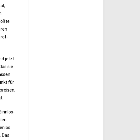
al,
n
rößte
uren
rot-
nd jetzt
das sie
lassen
unkt für
preisen,
l.
Sinnlos-
nden
denlos
. Das