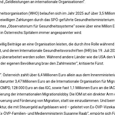
nd „Geldleistungen an internationale Organisationen“.
dheitsorganisation (WHO) belaufen sich im Jahr 2025 auf über 3,5 Millio
n freiwilligen Zahlungen durch das SPÖ-geführte Gesundheitsministerium.
tes „Observatorium für Gesundheitssysteme“ sowie über eine Million 
in Österreichs Spitälern immer angespannter wird.
willig Beiträge an eine Organisation leisten, die durch ihre Rolle während
 und deren Internationale Gesundheitsvorschriften (IHR) bis 19. Juli 2025
g überarbeitet werden sollen. Während andere Länder wie die USA den
der eigenen Bevölkerung brav den Zahlmeister“, kritisierte Fürst.
 Österreich zahlt über 6,4 Millionen Euro allein aus dem Innenminister
arunter 3,47 Millionen Euro an die Internationale Organisation für Migr
ICMPD, 128.000 Euro an das IGC, sowie fast 1,1 Millionen Euro an die IA
nierung der internationalen Migrationslobby. Die IOM ist ein direkter Arm
Steuerung und Förderung von Migration, statt sie einzudämmen. Und be
ktur, die mit Steuergeld aufgeblasen wird – geleitet von Ex-ÖVP-Vizeka
Ex-ÖVP-Familien- und Medienministerin Susanne Raab“, empörte sich Fü