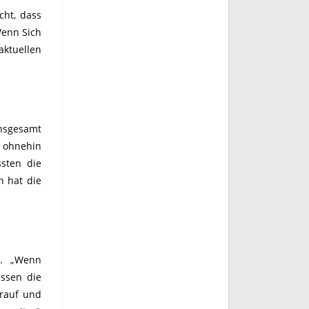
cht, dass
Wenn Sich
aktuellen
nsgesamt
 ohnehin
sten die
n hat die
en. „Wenn
üssen die
 rauf und