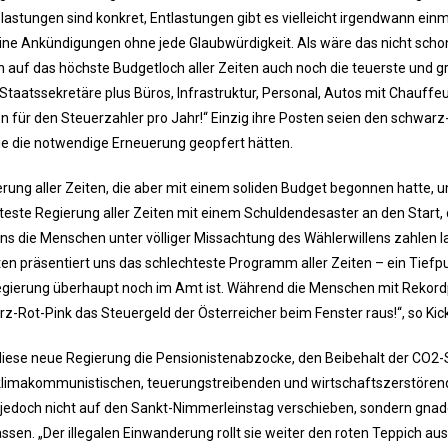
lastungen sind konkret, Entlastungen gibt es vielleicht irgendwann einm
eine Ankündigungen ohne jede Glaubwürdigkeit. Als wäre das nicht scho
ion auf das höchste Budgetloch aller Zeiten auch noch die teuerste und g
 Staatssekretäre plus Büros, Infrastruktur, Personal, Autos mit Chauffe
n für den Steuerzahler pro Jahr!“ Einzig ihre Posten seien den schwarz-
sie die notwendige Erneuerung geopfert hätten.
ung aller Zeiten, die aber mit einem soliden Budget begonnen hatte, u
bteste Regierung aller Zeiten mit einem Schuldendesaster an den Start, 
 eins die Menschen unter völliger Missachtung des Wählerwillens zahlen 
ten präsentiert uns das schlechteste Programm aller Zeiten – ein Tiefp
 Regierung überhaupt noch im Amt ist. Während die Menschen mit Rekord
-Rot-Pink das Steuergeld der Österreicher beim Fenster raus!“, so Kick
iese neue Regierung die Pensionistenabzocke, den Beibehalt der CO2-
klimakommunistischen, teuerungstreibenden und wirtschaftszerstöre
 jedoch nicht auf den Sankt-Nimmerleinstag verschieben, sondern gna
sen. „Der illegalen Einwanderung rollt sie weiter den roten Teppich aus