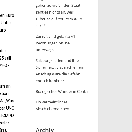
gehen zu weit – den Staat
geht es nichts an, wer
nen Euro
zuhause auf YouPorn & Co
 Unter
surft!“
Euro
Zurzeit sind gefakte A1-
Rechnungen online
unterwegs
 der
 still
Salzburgs Juden und ihre
 WHO-
Sicherheit: „Erst nach einem
Anschlag wäre die Gefahr
endlich konkret!“
ium an
Biologisches Wunder in Ceuta
ation
CA. „Was
Ein vermeintliches
 der UNO
Abschiebemärchen
im ICMPD
nzler
Archiv
rst.