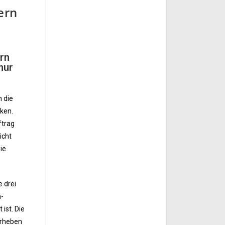
ern
ern
nur
n die
cken.
ftrag
icht
ie
 drei
h-
ist. Die
erheben