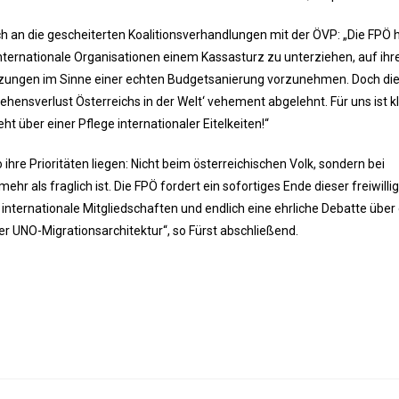
an die gescheiterten Koalitionsverhandlungen mit der ÖVP: „Die FPÖ h
nternationale Organisationen einem Kassasturz zu unterziehen, auf ihr
ürzungen im Sinne einer echten Budgetsanierung vorzunehmen. Doch di
hensverlust Österreichs in der Welt‘ vehement abgelehnt. Für uns ist kl
t über einer Pflege internationaler Eitelkeiten!“
hre Prioritäten liegen: Nicht beim österreichischen Volk, sondern bei
hr als fraglich ist. Die FPÖ fordert ein sofortiges Ende dieser freiwilli
internationale Mitgliedschaften und endlich eine ehrliche Debatte über
er UNO-Migrationsarchitektur“, so Fürst abschließend.