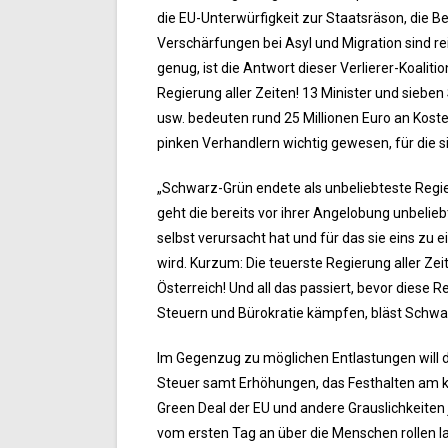
die EU-Unterwürfigkeit zur Staatsräson, die Be
Verschärfungen bei Asyl und Migration sind r
genug, ist die Antwort dieser Verlierer-Koalit
Regierung aller Zeiten! 13 Minister und sieben
usw. bedeuten rund 25 Millionen Euro an Koste
pinken Verhandlern wichtig gewesen, für die 
„Schwarz-Grün endete als unbeliebteste Regier
geht die bereits vor ihrer Angelobung unbelie
selbst verursacht hat und für das sie eins zu
wird. Kurzum: Die teuerste Regierung aller Zei
Österreich! Und all das passiert, bevor diese
Steuern und Bürokratie kämpfen, bläst Schwarz
Im Gegenzug zu möglichen Entlastungen will d
Steuer samt Erhöhungen, das Festhalten am 
Green Deal der EU und andere Grauslichkeiten
vom ersten Tag an über die Menschen rollen las