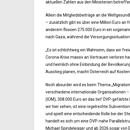
aktuellen Zahlen aus den Ministerien betreffe
Allein die Mitgliedsbeiträge an die Weltgesun
– zusätzlich gibt es über eine Million Euro a
anderem flossen 275.000 Euro in ein sogenann
nach Gaza, während die Versorgungssituation 
„Es ist schlichtweg ein Wahnsinn, dass wir frei
Corona-Krise massiv an Vertrauen verloren hat,
und heimlich ohne Einbindung der Bevölkerun
Ausstieg planen, macht Österreich auf Kosten 
Noch absurder wird es beim Thema „Migration“.
verschiedene internationale Organisationen – d
(IOM), 308.000 Euro an das tief ÖVP-gefärbte 
wir hier sehen, ist eine regelrechte Subventio
und spielt eine entscheidende Rolle bei der 
handelt es sich um eine ÖVP-nahe Parallelstru
Michael Spindelegger und ab 2026 sogar von 