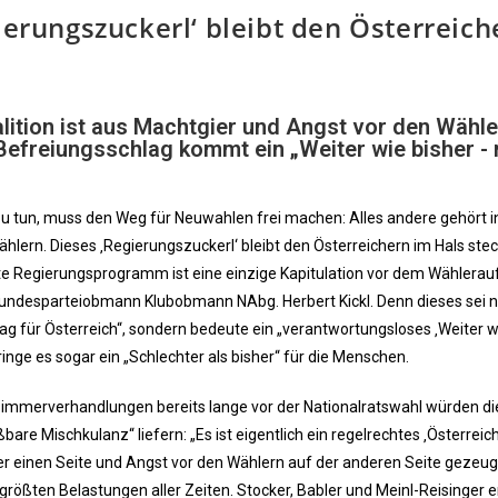
gierungszuckerl‘ bleibt den Österreich
lition ist aus Machtgier und Angst vor den Wähl
Befreiungsschlag kommt ein „Weiter wie bisher - 
zu tun, muss den Weg für Neuwahlen frei machen: Alles andere gehört i
hlern. Dieses ‚Regierungszuckerl‘ bleibt den Österreichern im Hals ste
e Regierungsprogramm ist eine einzige Kapitulation vor dem Wählerau
undesparteiobmann Klubobmann NAbg. Herbert Kickl. Denn dieses sei n
ag für Österreich“, sondern bedeute ein „verantwortungsloses ‚Weiter w
ringe es sogar ein „Schlechter als bisher“ für die Menschen.
immerverhandlungen bereits lange vor der Nationalratswahl würden die
are Mischkulanz“ liefern: „Es ist eigentlich ein regelrechtes ‚Österreic
 einen Seite und Angst vor den Wählern auf der anderen Seite gezeugt 
 größten Belastungen aller Zeiten. Stocker, Babler und Meinl-Reisinger 