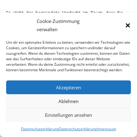
Es steht der begründete Verdacht im Raum, dass die
missbräuchliche Ausnutzung des
Cookie-Zustimmung
verwalten
„Polizei“ Begriffs ausdrücklich in Kauf genommen wird.
Obwohl „Polizei“ nicht grundsätzlich
Um dir ein optimales Erlebnis zu bieten, verwenden wir Technologien wie
Cookies, um Geräteinformationen zu speichern und/oder darauf
zuzugreifen. Wenn du diesen Technologien zustimmst, können wir Daten
„bewaffnet“ heißt, sondern bloß „Aufsicht“. Ausdrücklich
wie das Surfverhalten oder eindeutige IDs auf dieser Website
wurde auch das Dienstkleid einer
verarbeiten. Wenn du deine Zustimmung nicht erteilst oder zurückziehst,
können bestimmte Merkmale und Funktionen beeinträchtigt werden.
echten Polizeiuniform täuschend ähnlich nachgeäfft!
Akzeptieren
Ablehnen
Solches kann man auch als eine umfassende
Verhöhnung und Degradierung der Sicher-
Einstellungen ansehen
heitswache sehen, welche, als echte Exekutive, eben das
Datenschutzerklärung
Datenschutzerklärung
Impressum
Organ der öffentlichen Sicherheit