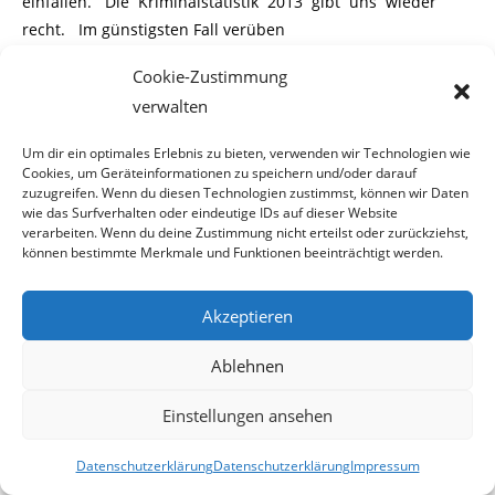
einfallen. Die Kriminalstatistik 2013 gibt uns wieder
recht. Im günstigsten Fall verüben
Cookie-Zustimmung
Banden (oder auch Einzelpersonen) Einbrüche oder
verwalten
Diebstähle, im schlechtesten Fall
Um dir ein optimales Erlebnis zu bieten, verwenden wir Technologien wie
geht es bis zum Raubmord.
Cookies, um Geräteinformationen zu speichern und/oder darauf
zuzugreifen. Wenn du diesen Technologien zustimmst, können wir Daten
Ein erhöhter Strafrahmen und/oder mehr Polizeipräsenz
wie das Surfverhalten oder eindeutige IDs auf dieser Website
auf den Straßen werden Straftaten
verarbeiten. Wenn du deine Zustimmung nicht erteilst oder zurückziehst,
können bestimmte Merkmale und Funktionen beeinträchtigt werden.
nicht verhindern. Zum einen rechnet jeder Kriminelle
ohnehin damit nicht erwischt zu
Akzeptieren
werden und zum anderen verüben diese ihre Taten auch
Ablehnen
nicht vor den Augen der Gesetzes-
Einstellungen ansehen
hüter.
Die einzig wirkungsvolle Maßnahme gegen Kriminelle aus
Datenschutzerklärung
Datenschutzerklärung
Impressum
den ehemaligen Ostblockstaaten