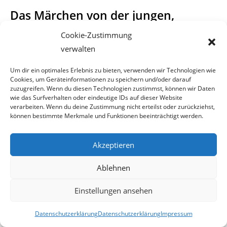
Das Märchen von der jungen,
ambitionierten
Cookie-Zustimmung
Oppositionspolitikerin
verwalten
Um dir ein optimales Erlebnis zu bieten, verwenden wir Technologien wie
Es war einmal eine junge, ambitionierte
Cookies, um Geräteinformationen zu speichern und/oder darauf
Oppositionspolitikerin, die sich für Ihre Stadt vier
zuzugreifen. Wenn du diesen Technologien zustimmst, können wir Daten
wie das Surfverhalten oder eindeutige IDs auf dieser Website
verarbeiten. Wenn du deine Zustimmung nicht erteilst oder zurückziehst,
zentrale Projekte vorgenommen hat:
können bestimmte Merkmale und Funktionen beeinträchtigt werden.
1)
Der Kampf gegen Postenschacher und
Freunderlwirtschaft.
Akzeptieren
Ablehnen
2)
Der Kampf gegen ein unsoziales Valorisierungsgesetz,
Einstellungen ansehen
dass das Leben der Menschen
Datenschutzerklärung
Datenschutzerklärung
Impressum
gerade bei deren Grundbedürfnissen automatisch
verteuert.