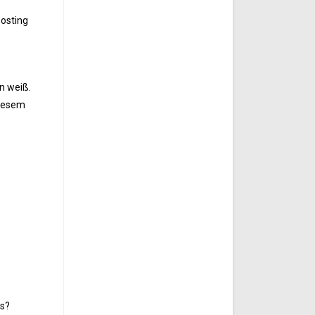
Posting
n weiß.
diesem
os?