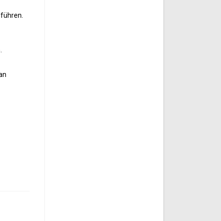
uführen.
.
ian