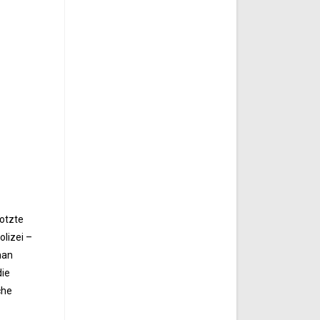
otzte
lizei –
man
die
che