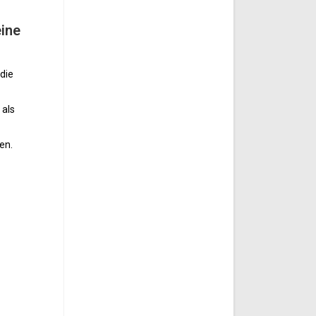
eine
die
 als
en.