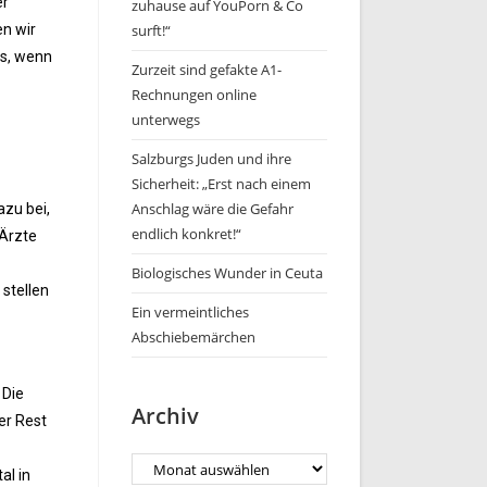
er
zuhause auf YouPorn & Co
en wir
surft!“
ss, wenn
Zurzeit sind gefakte A1-
Rechnungen online
unterwegs
Salzburgs Juden und ihre
Sicherheit: „Erst nach einem
Anschlag wäre die Gefahr
azu bei,
endlich konkret!“
 Ärzte
Biologisches Wunder in Ceuta
 stellen
Ein vermeintliches
Abschiebemärchen
 Die
Archiv
er Rest
al in