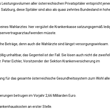
Leistungsvolumen aller österreichischen Privatspitäler entspricht jen
 Salzburg, diese Spitäler sind also als quasi zehntes Bundesland in h
e eines Wahlarztes: hier vergütet die Krankenkasse satzungsgemäß ledig
assenvertragsarztaufwenden müsste.
iche Beträge, denn auch die Wahlärzte sind längst versorgungswirksam.
ig unhaltbar, das Gegenteil ist der Fall. Sie lösen auch nicht die zweifel
 Peter Eichler, Vorsitzender der Sektion Krankenversicherung im
ung für das gesamte österreichische Gesundheitssystem zum Wohl aller 
erungen betrugen im Vorjahr 2,66 Milliarden Euro.
rankenhauskosten an erster Stelle.