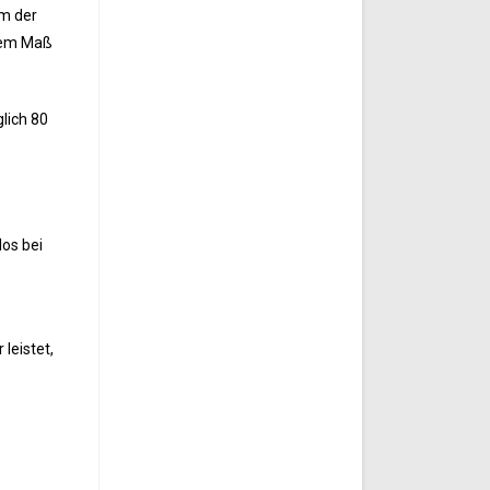
em der
ohem Maß
lich 80
los bei
leistet,