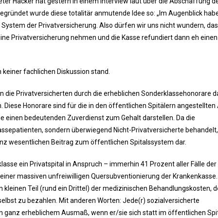
ter Hacker hat gestern in einem Interview laut über die Abschaffung d
gründet wurde diese totalitär anmutende Idee so: „Im Augenblick hab
n System der Privatversicherung. Also dürfen wir uns nicht wundern, da
 eine Privatversicherung nehmen und die Kasse refundiert dann eh einen
h keiner fachlichen Diskussion stand.
gen die Privatversicherten durch die erheblichen Sonderklassehonorare d
 Diese Honorare sind für die in den öffentlichen Spitälern angestellten
 sie einen bedeutenden Zuverdienst zum Gehalt darstellen. Da die
lassepatienten, sondern überwiegend Nicht-Privatversicherte behandelt,
anz wesentlichen Beitrag zum öffentlichen Spitalssystem dar.
lasse ein Privatspital in Anspruch – immerhin 41 Prozent aller Fälle der
einer massiven unfreiwilligen Quersubventionierung der Krankenkasse.
leinen Teil (rund ein Drittel) der medizinischen Behandlungskosten, d
selbst zu bezahlen. Mit anderen Worten: Jede(r) sozialversicherte
in ganz erheblichem Ausmaß, wenn er/sie sich statt im öffentlichen Spit