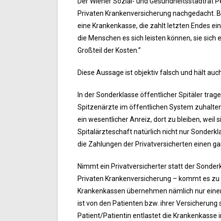
Der Wiener Sozial- und Gesundheitsstadtrat Pe
Privaten Krankenversicherung nachgedacht. Be
eine Krankenkasse, die zahlt letzten Endes ei
die Menschen es sich leisten können, sie sich
Großteil der Kosten.“
Diese Aussage ist objektiv falsch und hält auc
In der Sonderklasse öffentlicher Spitäler tra
Spitzenärzte im öffentlichen System zuhalten.
ein wesentlicher Anreiz, dort zu bleiben, weil
Spitalärzteschaft natürlich nicht nur Sonderk
die Zahlungen der Privatversicherten einen g
Nimmt ein Privatversicherter statt der Sonderk
Privaten Krankenversicherung – kommt es zu 
Krankenkassen übernehmen nämlich nur einen k
ist von den Patienten bzw. ihrer Versicherung 
Patient/Patientin entlastet die Krankenkasse 