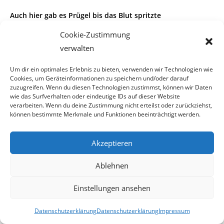
Auch hier gab es Prügel bis das Blut spritzte
Cookie-Zustimmung
verwalten
In der Redaktion meldete sich heute ein Mann, der vorerst
Um dir ein optimales Erlebnis zu bieten, verwenden wir Technologien wie
ungenannt bleiben will und so
Cookies, um Geräteinformationen zu speichern und/oder darauf
zuzugreifen. Wenn du diesen Technologien zustimmst, können wir Daten
einiges zu erzählen hatte. Er war von 1966 bis1969
im
wie das Surfverhalten oder eindeutige IDs auf dieser Website
verarbeiten. Wenn du deine Zustimmung nicht erteilst oder zurückziehst,
Schülerheim Stromstraße 34, im
können bestimmte Merkmale und Funktionen beeinträchtigt werden.
20. Wiener Gemeindebezirk untergebracht.
Akzeptieren
Ablehnen
Sein Aufenthalt war „vollintern“, da seine Eltern Markfahrer
Einstellungen ansehen
waren und mit ihren Waren
halb Europa bereisten. Dieses Heim war kein
Datenschutzerklärung
Datenschutzerklärung
Impressum
Aufenthaltsort für Kinder aus sozial