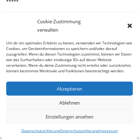
*****
2016-03-18
Cookie-Zustimmung
verwalten
18. März 2016
Um dir ein optimales Erlebnis zu bieten, verwenden wir Technologien wie
Cookies, um Geräteinformationen zu speichern und/oder darauf
zuzugreifen. Wenn du diesen Technologien zustimmst, können wir Daten
wie das Surfverhalten oder eindeutige IDs auf dieser Website
verarbeiten. Wenn du deine Zustimmung nicht erteilst oder zurückziehst,
Selbstdarstellung oder Werbung?
können bestimmte Merkmale und Funktionen beeinträchtigt werden.
Akzeptieren
Eine für uns unschlüssige
Ablehnen
Presseaussendung
Einstellungen ansehen
Der Sinn so mancher Presseaussendungen erschließt sich
uns beim besten Willen nicht.
Datenschutzerklärung
Datenschutzerklärung
Impressum