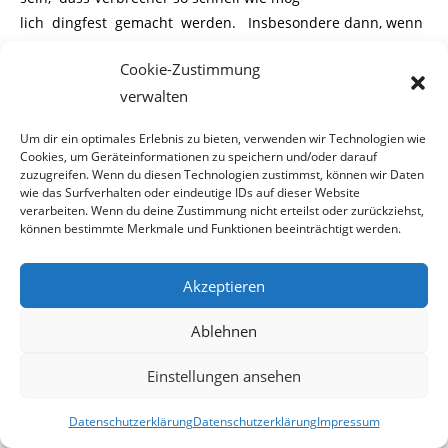
lich dingfest gemacht werden. Insbesondere dann, wenn
es um Gewaltverbrecher wie beispiels-
Cookie-Zustimmung
weise Vergewaltiger handelt. Um bei besonders
verwalten
perfiden Verbrechen die Aufmerksamkeit
der Bevölkerung zu erhöhen, werden oft Belohnungen
Um dir ein optimales Erlebnis zu bieten, verwenden wir Technologien wie
ausgelobt, die zur rascheren Ergreifung
Cookies, um Geräteinformationen zu speichern und/oder darauf
zuzugreifen. Wenn du diesen Technologien zustimmst, können wir Daten
des oder der Täter führen sollen
und dies tatsächlich auch
wie das Surfverhalten oder eindeutige IDs auf dieser Website
verarbeiten. Wenn du deine Zustimmung nicht erteilst oder zurückziehst,
sehr oft eintritt.
können bestimmte Merkmale und Funktionen beeinträchtigt werden.
Solche Belohnungen werden sowohl von Behörden, als auch
Akzeptieren
von Privatpersonen ausgelobt.
Ablehnen
In unzähligen Fällen konnte auf Grund dieser, der oder die
Täter schneller von der Polizei
Einstellungen ansehen
verhaftet werden. Denn umso schneller Kriminelle –
Datenschutzerklärung
Datenschutzerklärung
Impressum
insbesondere Gewalttäter – von der