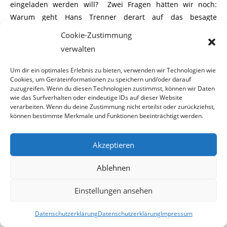
eingeladen werden will? Zwei Fragen hätten wir noch:
Warum geht Hans Trenner derart auf das besagte
Unternehmen los und woher will er so genau Bescheid
Cookie-Zustimmung
wissen, dass das Arbeitsinspektorat nur nach dem Rechten
verwalten
schaut und keine angeblichen weiteren Schikanen
stattfinden?
Um dir ein optimales Erlebnis zu bieten, verwenden wir Technologien wie
Cookies, um Geräteinformationen zu speichern und/oder darauf
zuzugreifen. Wenn du diesen Technologien zustimmst, können wir Daten
wie das Surfverhalten oder eindeutige IDs auf dieser Website
verarbeiten. Wenn du deine Zustimmung nicht erteilst oder zurückziehst,
*****
können bestimmte Merkmale und Funktionen beeinträchtigt werden.
2017-03-14
Akzeptieren
Ablehnen
14. März 2017
Einstellungen ansehen
Datenschutzerklärung
Datenschutzerklärung
Impressum