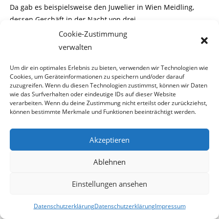
Da gab es beispielsweise den Juwelier in Wien Meidling,
dessen Geschäft in der Nacht von drei
Cookie-Zustimmung
polnischen Einbrechern aufgesucht wurde und in Notwehr
verwalten
einen der Täter erschoss. Oder den
Um dir ein optimales Erlebnis zu bieten, verwenden wir Technologien wie
Trafikanten aus Wien Brigittenau, den ein mit einer
Cookies, um Geräteinformationen zu speichern und/oder darauf
zuzugreifen. Wenn du diesen Technologien zustimmst, können wir Daten
Pistole bewaffneter rumänischer Räuber
wie das Surfverhalten oder eindeutige IDs auf dieser Website
verarbeiten. Wenn du deine Zustimmung nicht erteilst oder zurückziehst,
überfiel und statt Geld eine tödliche Kugel (Notwehr) erhielt.
können bestimmte Merkmale und Funktionen beeinträchtigt werden.
Noch gar nicht so lange her ist ein Raubüberfall auf
Akzeptieren
einen Taxilenker in Wien. Da versuchte
Ablehnen
ein pakistanischer Asylwerber seinen Lebensunterhalt
damit zu bestreiten, indem er dem Taxler
Einstellungen ansehen
ein Messer an den Hals hielt und ihm seine Brieftasche
Datenschutzerklärung
Datenschutzerklärung
Impressum
abnehmen wollte. Statt Geld gab es