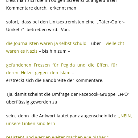
Liest man sich die im obigen Screenshot angeführten
Kommentare durch, erkennt man
sofort, dass bei den Linksextremisten eine „Täter-Opfer-
Umkehr“ betrieben wird. Von,
die Journalisten waren ja selbst schuld
– über –
vielleicht
waren es Nazis
– bis hin zum –
gefundenen Fressen für Pegida und die Effen, für
deren Hetze gegen den Islam
–
erstreckt sich die Bandbreite der Kommentare.
Tja, damit scheint die Umfrage der Facebook-Gruppe „FPÖ“
überflüssig geworden zu
sein, denn die Antwort lautet ganz augenscheinlich:
.
„NEIN,
unsere Linken sind lern-
resistent und werden weiter machen wie bisher.“