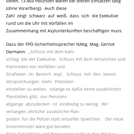
sonen. 13.469 Polizisten waren bei diesen Einsätzen tätig
(ohne Vorarlberg). Auch diese
Zahl zeigt schwarz auf weiß, dass sich die Exekutive
rund um die Uhr mit Vorfällen im
Zusammenhang mit Asylunterkünften beschäftigen muss.
Dazu der FPÖ-Sicherheitssprecher NAbg. Mag. Gernot
Darmann:
.
„Schluss mit dem Kahl-
schlag bei der Exekutive. Schluss mit dem Vertuschen und
Kleinreden von Vorfällen und
Straftaten im Bereich Asyl. Schluss mit den leeren
Versprechungen mehr Polizisten
einstellen zu wollen, solange es dafür keine zusätzlichen
Planstellen gibt, nur Pensions-
abgänge abzudecken ist eindeutig zu wenig. Wir
verlangen ‚ehrliche‘ zusätzliche Plan-
posten für die Polizei statt virtueller Spielchen. Der neue
Innenminister wäre gut beraten
diese Ratschläge und Warnungen nicht in den Wind zu