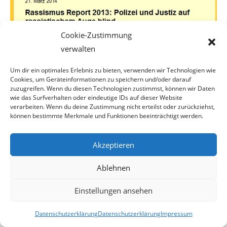
Cookie-Zustimmung
Screen:
ZARA
verwalten
Um dir ein optimales Erlebnis zu bieten, verwenden wir Technologien wie
Cookies, um Geräteinformationen zu speichern und/oder darauf
zuzugreifen. Wenn du diesen Technologien zustimmst, können wir Daten
Der vom Privatverein ZARA präsentierte sogenannte
wie das Surfverhalten oder eindeutige IDs auf dieser Website
„Rassismus-Report“ sei das Papier auf
verarbeiten. Wenn du deine Zustimmung nicht erteilst oder zurückziehst,
können bestimmte Merkmale und Funktionen beeinträchtigt werden.
dem er stehe nicht wert und daher auch völlig
unerheblich, sagte der der freiheitliche Bereichs-
Akzeptieren
sprecher für den Öffentlichen Dienst und AUF-
Ablehnen
Bundesvorsitzender Bundesrat Werner Herbert.
Einstellungen ansehen
„Hier sind lediglich subjektive Empfindlichkeiten
diversester Personen dokumentiert, die wohl
Datenschutzerklärung
Datenschutzerklärung
Impressum