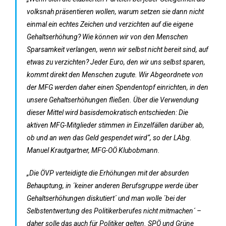
volksnah präsentieren wollen, warum setzen sie dann nicht
einmal ein echtes Zeichen und verzichten auf die eigene
Gehaltserhöhung? Wie können wir von den Menschen
Sparsamkeit verlangen, wenn wir selbst nicht bereit sind, auf
etwas zu verzichten? Jeder Euro, den wir uns selbst sparen,
kommt direkt den Menschen zugute. Wir Abgeordnete von
der MFG werden daher einen Spendentopf einrichten, in den
unsere Gehaltserhöhungen fließen. Über die Verwendung
dieser Mittel wird basisdemokratisch entschieden: Die
aktiven MFG-Mitglieder stimmen in Einzelfällen darüber ab,
ob und an wen das Geld gespendet wird“, so der LAbg.
Manuel Krautgartner, MFG-OÖ Klubobmann.
„Die ÖVP verteidigte die Erhöhungen mit der absurden
Behauptung, in ´keiner anderen Berufsgruppe werde über
Gehaltserhöhungen diskutiert´ und man wolle ´bei der
Selbstentwertung des Politikerberufes nicht mitmachen´ –
daher solle das auch für Politiker gelten. SPÖ und Grüne