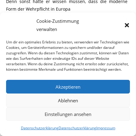
Denn sonst hätte er wissen müssen, dass die moderne
Form der Wehrpflicht in Europa
Cookie-Zustimmung
bereits über 200 Jahre alt ist. In Österreich wurde diese
verwalten
nach Abschluss des Staatsvertrages
Um dir ein optimales Erlebnis zu bieten, verwenden wir Technologien wie
von einem demokratisch gewählten Parlament durch ein
Cookies, um Geräteinformationen zu speichern und/oder darauf
Verfassungsgesetz beschlossen.
zuzugreifen. Wenn du diesen Technologien zustimmst, können wir Daten
wie das Surfverhalten oder eindeutige IDs auf dieser Website
verarbeiten. Wenn du deine Zustimmung nicht erteilst oder zurückziehst,
können bestimmte Merkmale und Funktionen beeinträchtigt werden.
Aber möglicherweise sind dem SPÖ-Politiker die o.a. Fakten
bekannt und er bedient sich wie
Akzeptieren
zahlreiche seiner politisch links orientierten Kollegen der
Ablehnen
Nazikeule. Ganz nach dem Motto:
Einstellungen ansehen
„Wer politisch nicht links ist und/oder nicht links denkt,
Datenschutzerklärung
Datenschutzerklärung
Impressum
der ist automatisch ein Nazi.“