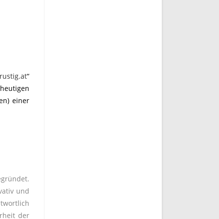
ustig.at
“
 heutigen
en) einer
egründet.
vativ und
twortlich
rheit der