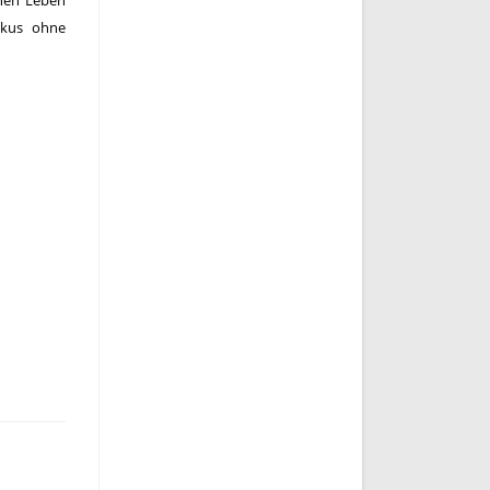
chen Leben
rkus ohne