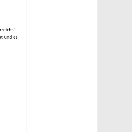
rreichs“
.
st und es