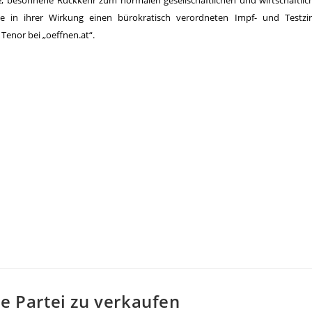
e, besonnene Rückkehr zum normalen gesellschaftlichen und wirtschaftli
he in ihrer Wirkung einen bürokratisch verordneten Impf- und Testzi
Tenor bei „oeffnen.at“.
he Partei zu verkaufen