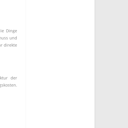
die Dinge
 muss und
r direkte
ktur der
gskosten.