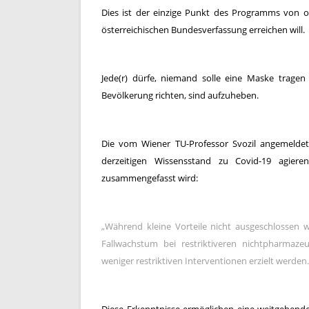
Dies ist der einzige Punkt des Programms von oef
österreichischen Bundesverfassung erreichen will.
Jede(r) dürfe, niemand solle eine Maske trage
Bevölkerung richten, sind aufzuheben.
Die vom Wiener TU-Professor Svozil angemeldet
derzeitigen Wissensstand zu Covid-19 agiere
zusammengefasst wird:
„Während kleine Vorteile nicht ausgeschlossen w
Fallwachstum bei restriktiveren nichtpharmaze
weniger restriktiven Interventionen erzielt werden.