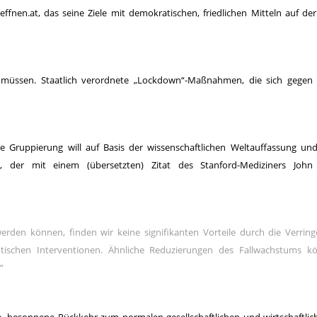
fnen.at, das seine Ziele mit demokratischen, friedlichen Mitteln auf der
n müssen. Staatlich verordnete „Lockdown“-Maßnahmen, die sich gegen 
e Gruppierung will auf Basis der wissenschaftlichen Weltauffassung u
n, der mit einem (übersetzten) Zitat des Stanford-Mediziners John 
erden können, finden wir keine signifikanten Vorteile durch die Verrin
utischen Interventionen. Ähnliche Reduzierungen des Fallwachstums k
“