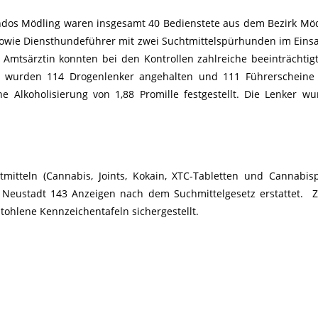
ndos Mödling waren insgesamt 40 Bedienstete aus dem Bezirk Möd
owie Diensthundeführer mit zwei Suchtmittelspürhunden im Einsa
 Amtsärztin konnten bei den Kontrollen zahlreiche beeinträchtig
wurden 114 Drogenlenker angehalten und 111 Führerscheine v
Alkoholisierung von 1,88 Promille festgestellt. Die Lenker w
mitteln (Cannabis, Joints, Kokain, XTC-Tabletten und Cannabisp
Neustadt 143 Anzeigen nach dem Suchmittelgesetz erstattet. Z
ohlene Kennzeichentafeln sichergestellt.