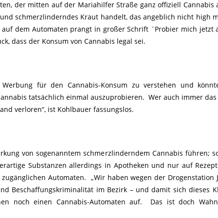
, der mitten auf der Mariahilfer Straße ganz offiziell Cannabis 
nd schmerzlinderndes Kraut handelt, das angeblich nicht high m
 auf dem Automaten prangt in großer Schrift `Probier mich jetzt 
uck, dass der Konsum von Cannabis legal sei.
ls Werbung für den Cannabis-Konsum zu verstehen und könnt
annabis tatsächlich einmal auszuprobieren. Wer auch immer das 
and verloren“, ist Kohlbauer fassungslos.
Wirkung von sogenanntem schmerzlinderndem Cannabis führen; sc
erartige Substanzen allerdings in Apotheken und nur auf Rezept
ei zugänglichen Automaten. „Wir haben wegen der Drogenstation
nd Beschaffungskriminalität im Bezirk – und damit sich dieses Kl
 ihnen noch einen Cannabis-Automaten auf. Das ist doch Wahns