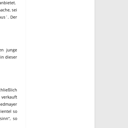
anbietet.
ache, sei
aus´. Der
en junge
in dieser
hließlich
 verkauft
 Jedmayer
ientel so
inn“, so