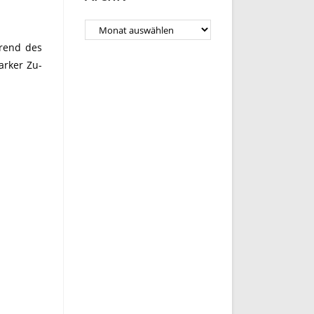
Archiv
hrend des
arker Zu-