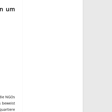
rn um
 die NGOs
s beweist
quartiere