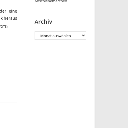
Abschiebemärchen
der eine
ik heraus
Archiv
/OTS)
Archiv