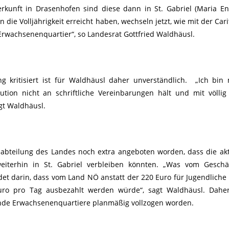
kunft in Drasenhofen sind diese dann in St. Gabriel (Maria En
die Volljährigkeit erreicht haben, wechseln jetzt, wie mit der Cari
 Erwachsenenquartier“, so Landesrat Gottfried Waldhäusl.
g kritisiert ist für Waldhäusl daher unverständlich. „Ich bin
itution nicht an schriftliche Vereinbarungen hält und mit völlig
agt Waldhäusl.
abteilung des Landes noch extra angeboten worden, dass die akt
eiterhin in St. Gabriel verbleiben könnten. „Was vom Geschäf
et darin, dass vom Land NÖ anstatt der 220 Euro für Jugendliche 
uro pro Tag ausbezahlt werden würde“, sagt Waldhäusl. Daher
nde Erwachsenenquartiere planmäßig vollzogen worden.