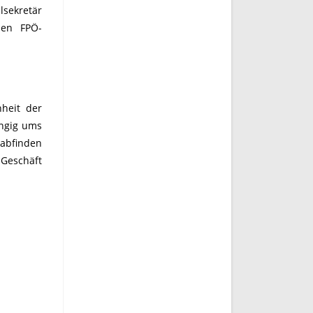
lsekretär
den FPÖ-
nheit der
angig ums
abfinden
 Geschäft