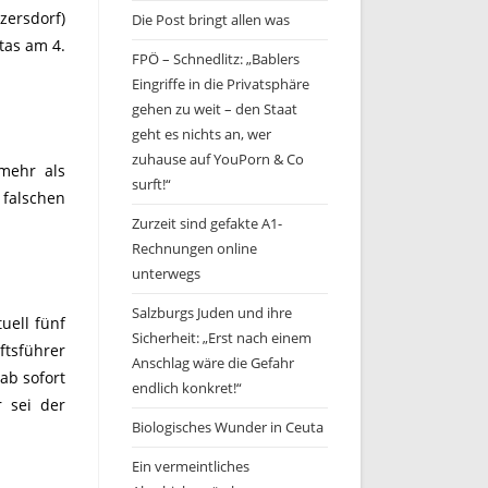
zersdorf)
Die Post bringt allen was
tas am 4.
FPÖ – Schnedlitz: „Bablers
Eingriffe in die Privatsphäre
gehen zu weit – den Staat
geht es nichts an, wer
zuhause auf YouPorn & Co
 mehr als
surft!“
 falschen
Zurzeit sind gefakte A1-
Rechnungen online
unterwegs
Salzburgs Juden und ihre
uell fünf
Sicherheit: „Erst nach einem
tsführer
Anschlag wäre die Gefahr
ab sofort
endlich konkret!“
 sei der
Biologisches Wunder in Ceuta
Ein vermeintliches