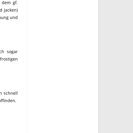
t dem gf.
d Jacken)
umung und
ch sogar
frostigen
n schnell
ffinden.