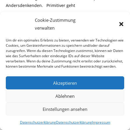
Andersdenkenden. Primitiver geht
es wohl kaum.
Cookie-Zustimmung
verwalten
*****
Um dir ein optimales Erlebnis zu bieten, verwenden wir Technologien wie
2015-03-27
Cookies, um Geräteinformationen zu speichern und/oder darauf
zuzugreifen. Wenn du diesen Technologien zustimmst, können wir Daten
wie das Surfverhalten oder eindeutige IDs auf dieser Website
verarbeiten. Wenn du deine Zustimmung nicht erteilst oder zurückziehst,
27. März 2015
können bestimmte Merkmale und Funktionen beeinträchtigt werden.
Akzeptieren
Wer ist nun wirklich besser dran?
Ablehnen
Einstellungen ansehen
Asylantenfamilie vs. arbeitende
Datenschutzerklärung
Datenschutzerklärung
Impressum
österreichische Familie