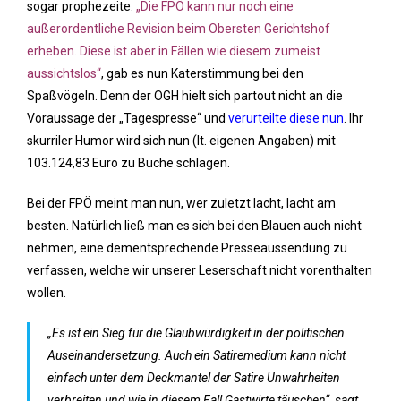
sogar prophezeite:
„Die FPÖ kann nur noch eine
außerordentliche Revision beim Obersten Gerichtshof
erheben. Diese ist aber in Fällen wie diesem zumeist
aussichtslos“
, gab es nun Katerstimmung bei den
Spaßvögeln. Denn der OGH hielt sich partout nicht an die
Voraussage der „Tagespresse“ und
verurteilte diese nun
. Ihr
skurriler Humor wird sich nun (lt. eigenen Angaben) mit
103.124,83 Euro zu Buche schlagen.
Bei der FPÖ meint man nun, wer zuletzt lacht, lacht am
besten. Natürlich ließ man es sich bei den Blauen auch nicht
nehmen, eine dementsprechende Presseaussendung zu
verfassen, welche wir unserer Leserschaft nicht vorenthalten
wollen.
„Es ist ein Sieg für die Glaubwürdigkeit in der politischen
Auseinandersetzung. Auch ein Satiremedium kann nicht
einfach unter dem Deckmantel der Satire Unwahrheiten
verbreiten und wie in diesem Fall Gastwirte täuschen“, sagt