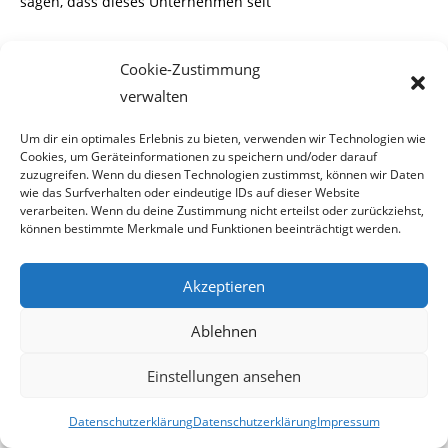
sagen, dass dieses Unternehmen seit
August 2010 keine Zahlscheingebühren mehr verrechnet,
Cookie-Zustimmung
da das nunmehrige EuGH-Urteil
verwalten
bereits absehbar schien. Nicht so scheint das der
Um dir ein optimales Erlebnis zu bieten, verwenden wir Technologien wie
Funkanbieter DREI zu sehen, der bei uns
Cookies, um Geräteinformationen zu speichern und/oder darauf
schon einige Male in die Schlagzeilen geraten ist. Völlig
zuzugreifen. Wenn du diesen Technologien zustimmst, können wir Daten
unbeeindruckt von den bisherigen
wie das Surfverhalten oder eindeutige IDs auf dieser Website
verarbeiten. Wenn du deine Zustimmung nicht erteilst oder zurückziehst,
Urteilen, verrechnet dieser weiterhin die
können bestimmte Merkmale und Funktionen beeinträchtigt werden.
Erlagscheingebühr.
Akzeptieren
Ablehnen
Einstellungen ansehen
Datenschutzerklärung
Datenschutzerklärung
Impressum