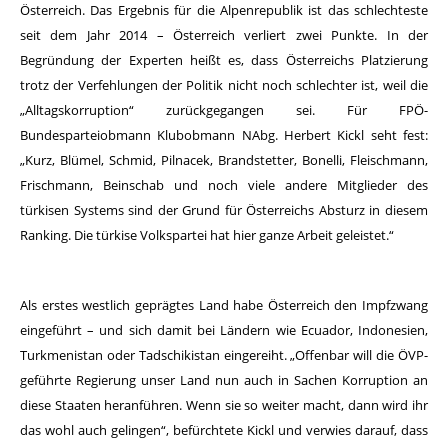
Österreich. Das Ergebnis für die Alpenrepublik ist das schlechteste
seit dem Jahr 2014 – Österreich verliert zwei Punkte. In der
Begründung der Experten heißt es, dass Österreichs Platzierung
trotz der Verfehlungen der Politik nicht noch schlechter ist, weil die
„Alltagskorruption“ zurückgegangen sei. Für FPÖ-
Bundesparteiobmann Klubobmann NAbg. Herbert Kickl seht fest:
„Kurz, Blümel, Schmid, Pilnacek, Brandstetter, Bonelli, Fleischmann,
Frischmann, Beinschab und noch viele andere Mitglieder des
türkisen Systems sind der Grund für Österreichs Absturz in diesem
Ranking. Die türkise Volkspartei hat hier ganze Arbeit geleistet.“
Als erstes westlich geprägtes Land habe Österreich den Impfzwang
eingeführt – und sich damit bei Ländern wie Ecuador, Indonesien,
Turkmenistan oder Tadschikistan eingereiht. „Offenbar will die ÖVP-
geführte Regierung unser Land nun auch in Sachen Korruption an
diese Staaten heranführen. Wenn sie so weiter macht, dann wird ihr
das wohl auch gelingen“, befürchtete Kickl und verwies darauf, dass