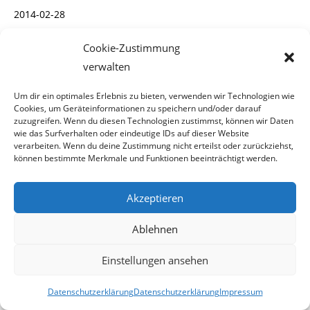
2014-02-28
Cookie-Zustimmung
28. Februar 2014
verwalten
Um dir ein optimales Erlebnis zu bieten, verwenden wir Technologien wie
Cookies, um Geräteinformationen zu speichern und/oder darauf
zuzugreifen. Wenn du diesen Technologien zustimmst, können wir Daten
wie das Surfverhalten oder eindeutige IDs auf dieser Website
Politische Raubkopien mit
verarbeiten. Wenn du deine Zustimmung nicht erteilst oder zurückziehst,
können bestimmte Merkmale und Funktionen beeinträchtigt werden.
grünem Etikett
Akzeptieren
Wien ist ein Mekka des
Ablehnen
Gebührenwuchers
Einstellungen ansehen
Seit heute ist manchen Österreicherinnen und
Österreichern das punktuelle Wohnprogramm der
Datenschutzerklärung
Datenschutzerklärung
Impressum